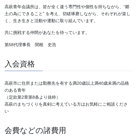
高萩青年会議所は、皆が全く違う専門性や個性を持ちながら、“郷
土の為にできること” を考え、切磋琢磨しながら、それぞれが楽し
く、生き生きと活動や運動に取り組んでいます。
共に挑戦する仲間があなたを待っています。
第58代理事長 関根 史浩
入会資格
高萩市に住所または勤務先を有する満20歳以上満40歳未満の品格
のある青年
（定款第2章第8条より抜粋）
高萩のまちづくりを真剣に考えている方はお気軽にご相談くださ
い
会費などの諸費用