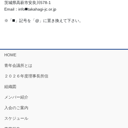
茨城県高萩市安良川578-1
Email：info◼️takahagi-jc.or.jp
※「◼️」記号を「@」に置き換えて下さい。
HOME
青年会議所とは
２０２６年度理事長所信
組織図
メンバー紹介
入会のご案内
スケジュール