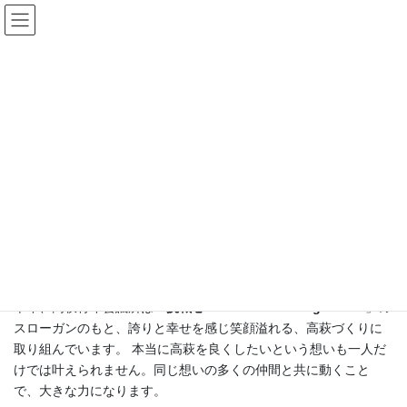
コ
ナ
ン
ビ
テ
ゲ
ン
ー
入会のご案内
ツ
シ
へ
ョ
ス
ン
キ
に
HOME
入会のご案内
ッ
移
プ
動
ご挨拶
あなたは今、高萩をもっと良いまちにしたい、高萩に誇りを持ち
笑顔で暮らしたいという想いはありませんか？
本年、高萩青年会議所は「
挑戦心 〜Go Forward Together〜
」の
スローガンのもと、誇りと幸せを感じ笑顔溢れる、高萩づくりに
取り組んでいます。 本当に高萩を良くしたいという想いも一人だ
けでは叶えられません。同じ想いの多くの仲間と共に動くこと
で、大きな力になります。