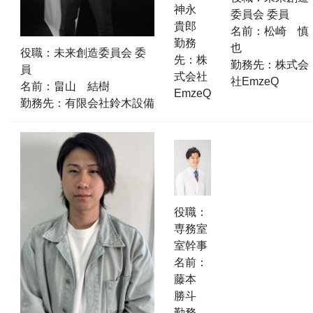
神永
委員会 委員
貴郎
名前：松崎 慎
勤務
也
役職：未来創造委員会 委
先：株
勤務先：株式会
員
式会社
社EmzeQ
名前：畠山 結樹
EmzeQ
勤務先：有限会社鈴木設備
役職：
専務室
室幹事
名前：
藤本
勝斗
勤務