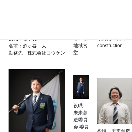
名前：
吉田
夏奈
役職：専務理事
勤務
名前：長山 翔
先：に
太
こにこ
勤務先：長山
役職：理事長
地域食
construction
名前：割ヶ谷　大
堂
勤務先：株式会社コウケン
役職：
未来創
造委員
会 委員
役職：未来創造